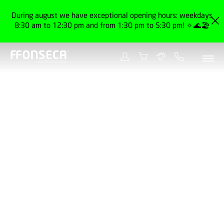
During august we have exceptional opening hours: weekdays
8:30 am to 12:30 pm and from 1:30 pm to 5:30 pm! 🔅🌊🏖️