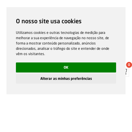
O nosso site usa cookies
Utilizamos cookies e outras tecnologias de medição para
melhorar a sua experiência de navegação no nosso site, de
forma a mostrar conteúdo personalizado, anúncios
direcionados, analisar o tráfego do site e entender de onde
vêm os visitantes.
0
OK
Alterar as minhas preferências
Home
Formulário - Descontos e promoções
Print
Suggest
Share
More info