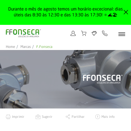
Durante o mês de agosto temos um horário excecional: dias
úteis das 8:30 às 12:30 e das 13:30 às 17:30! 🔅🌊🏖️
Home
Marcas
F.Fonseca
Imprimir
Sugerir
Partilhar
Mais info