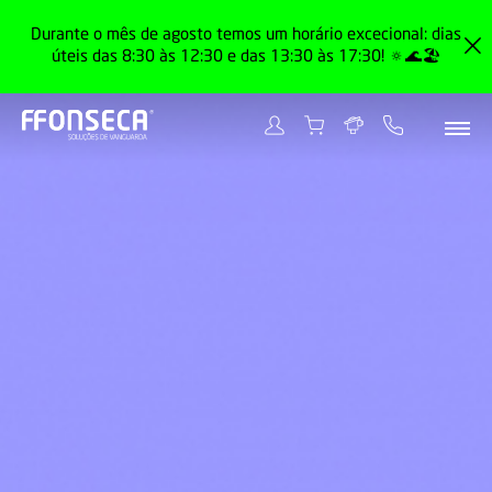
Durante o mês de agosto temos um horário excecional: dias
úteis das 8:30 às 12:30 e das 13:30 às 17:30! 🔅🌊🏖️