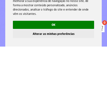
melhorar a sua experiência de navegação no nosso site, de
forma a mostrar conteúdo personalizado, anúncios
direcionados, analisar o tráfego do site e entender de onde
vêm os visitantes.
0
OK
Alterar as minhas preferências
Home
Formação
Descontos e promoções
Imprimir
Sugerir
Partilhar
Mais info
Na F.Fonseca baseamos a nossa oferta formativa na
experiência e especialização ímpares de quem ensina.
Trazemos verdadeiramente a realidade laboral para a sala
de aula e isso pode revelar-se uma grande mais-valia no
desenvolvimento de cada formando.
Queremos muito fazer parte da educação e formação dos