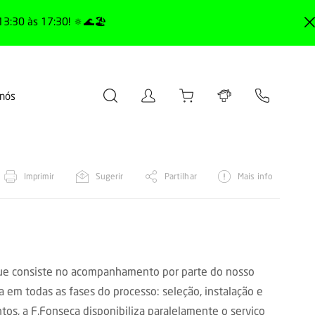
13:30 às 17:30! 🔅🌊🏖️
 nós
Imprimir
Sugerir
Partilhar
Mais info
que consiste no acompanhamento por parte do nosso
ca em todas as fases do processo: seleção, instalação e
os, a F.Fonseca disponibiliza paralelamente o serviço