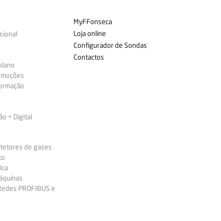
MyFFonseca
Loja online
sional
Configurador de Sondas
Contactos
plano
omoções
formação
 + Digital
etetores de gases
to
ica
áquinas
 Redes PROFIBUS e