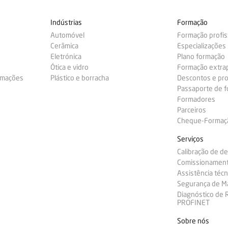
Indústrias
Formação
Automóvel
Formação profis
Cerâmica
Especializações
Eletrónica
Plano formação
Ótica e vidro
Formação extra
ormações
Plástico e borracha
Descontos e pr
Passaporte de 
Formadores
Parceiros
Cheque-Formação
Serviços
Calibração de d
Comissionamen
Assistência técn
Segurança de M
Diagnóstico de
PROFINET
Sobre nós