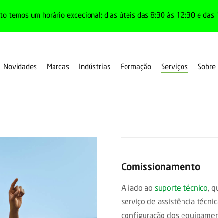
o temos um horário excecional: dias úteis das 8:30 às 12:30 e das 
Serviços
Novidades
Marcas
Indústrias
Formação
Sobre
Comissionamento
Aliado ao
suporte técnico
, 
serviço de assistência técni
configuração dos equipament