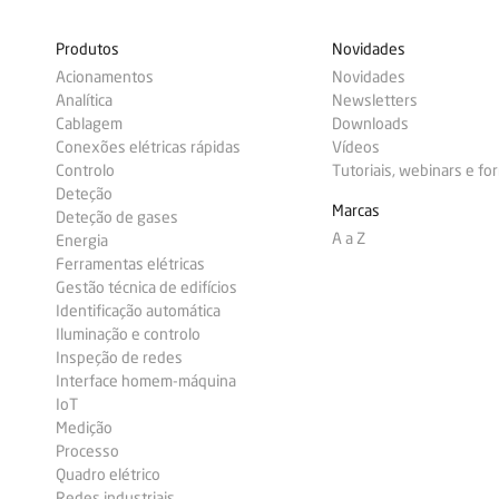
Produtos
Novidades
Acionamentos
Novidades
Analítica
Newsletters
Cablagem
Downloads
Conexões elétricas rápidas
Vídeos
Controlo
Tutoriais, webinars e f
Deteção
Marcas
Deteção de gases
A a Z
Energia
Ferramentas elétricas
Gestão técnica de edifícios
Identificação automática
Iluminação e controlo
Inspeção de redes
Interface homem-máquina
IoT
Medição
Processo
Quadro elétrico
Redes industriais