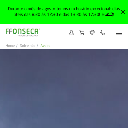
Durante o mês de agosto temos um horário excecional: dias
úteis das 8:30 às 12:30 e das 13:30 às 17:30! 🔅🌊🏖️
Home
Sobre nós
Aveiro