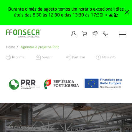
Durante o mês de agosto temos um horário excecional: dias
úteis das 8:30 às 12:30 e das 13:30 às 17:30! 🔅🌊🏖️
Home
Agendas e projetos PPR
Imprimir
Sugerir
Partilhar
Mais info