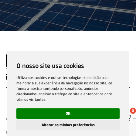
O nosso site usa cookies
PT
Utilizamos cookies e outras tecnologias de medição para
melhorar a sua experiência de navegação no nosso site, de
forma a mostrar conteúdo personalizado, anúncios
direcionados, analisar o tráfego do site e entender de onde
vêm os visitantes.
0
OK
Condições gerais de venda
Garantias, reparações e devoluções
Política de Cookies
Política de privacidade
Canal de denúncia
Alterar as minhas preferências
F.Fonseca © Todos os direitos reservados.