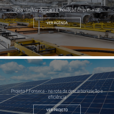
Agendas Verdes para a Inovação Empresarial
VER AGENDA
Projeto F.Fonseca - na rota da descarbonização e
eficiência
VER PROJETO