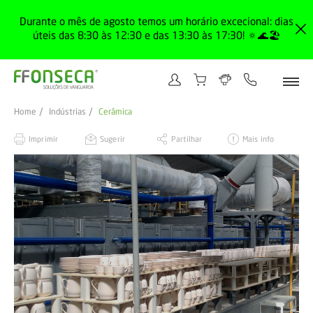
Durante o mês de agosto temos um horário excecional: dias
úteis das 8:30 às 12:30 e das 13:30 às 17:30! 🔅🌊🏖️
Home
Indústrias
Cerâmica
Imprimir
Sugerir
Partilhar
Mais info