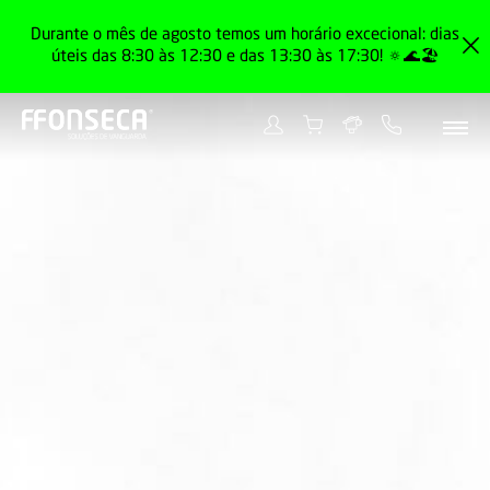
Durante o mês de agosto temos um horário excecional: dias
úteis das 8:30 às 12:30 e das 13:30 às 17:30! 🔅🌊🏖️