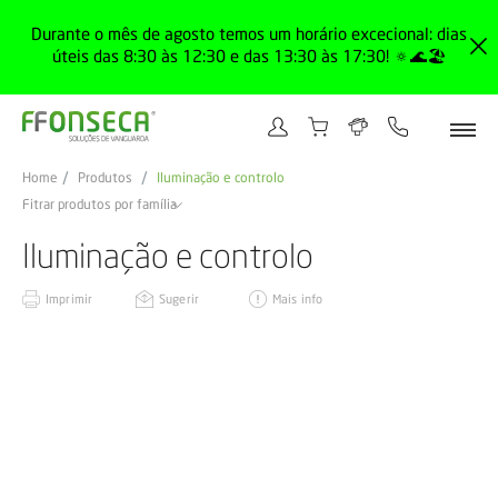
Durante o mês de agosto temos um horário excecional: dias
úteis das 8:30 às 12:30 e das 13:30 às 17:30! 🔅🌊🏖️
Home
Produtos
Iluminação e controlo
Fitrar produtos por família
Iluminação e controlo
Imprimir
Sugerir
Mais info