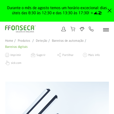
Durante o mês de agosto temos um horário excecional: dias
úteis das 8:30 às 12:30 e das 13:30 às 17:30! 🔅🌊🏖️
Home
Produtos
Deteção
Barreiras de automação
Barreiras digitais
Imprimir
Sugerir
Partilhar
Mais info
sick.com