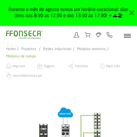
Durante o mês de agosto temos um horário excecional: dias
úteis das 8:30 às 12:30 e das 13:30 às 17:30! 🔅🌊🏖️
Home
Produtos
Redes industriais
Módulos remotos
Módulos de campo
Imprimir
Sugerir
Partilhar
Mais info
murrelektronik.com