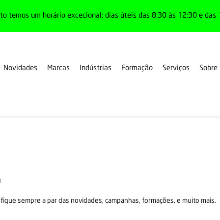
o temos um horário excecional: dias úteis das 8:30 às 12:30 e das 
Novidades
Marcas
Indústrias
Formação
Serviços
Sobre
a
fique sempre a par das novidades, campanhas, formações, e muito mais.