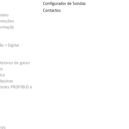
Configurador de Sondas
Contactos
plano
omoções
formação
 + Digital
etetores de gases
to
ica
áquinas
 Redes PROFIBUS e
nos