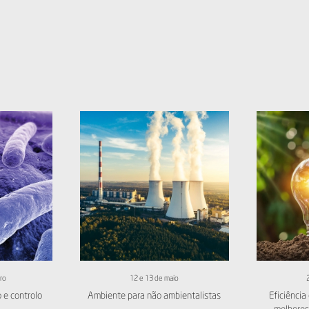
ro
12 e 13 de maio
 e controlo
Ambiente para não ambientalistas
Eficiência 
melhores