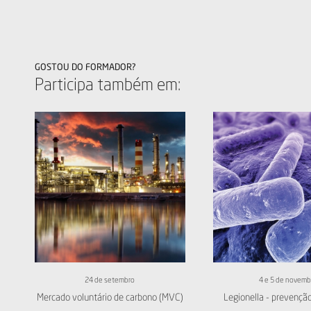
GOSTOU DO FORMADOR?
Participa também em:
24 de setembro
4 e 5 de novemb
Mercado voluntário de carbono (MVC)
Legionella - prevenção