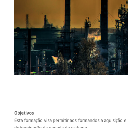
Objetivos
Esta formação visa permitir aos formandos a aquisição 
determinação da pegada de carbono.