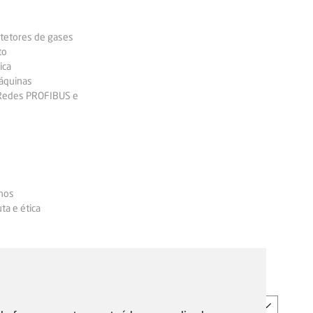
etetores de gases
to
ica
áquinas
 Redes PROFIBUS e
nos
ta e ética
PT