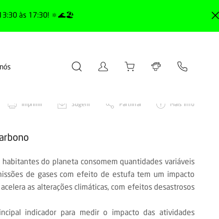
13:30 às 17:30! 🔅🌊🏖️
 nós
Imprimir
Sugerir
Partilhar
Mais info
carbono
e habitantes do planeta consomem quantidades variáveis
missões de gases com efeito de estufa tem um impacto
acelera as alterações climáticas, com efeitos desastrosos
cipal indicador para medir o impacto das atividades