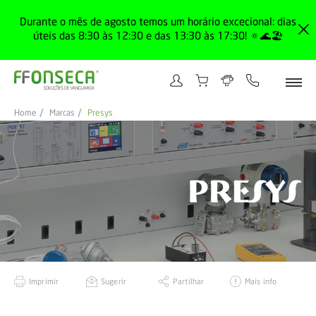
Durante o mês de agosto temos um horário excecional: dias
úteis das 8:30 às 12:30 e das 13:30 às 17:30! 🔅🌊🏖️
Home
Marcas
Presys
Imprimir
Sugerir
Partilhar
Mais info