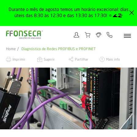
Durante o mês de agosto temos um horário excecional: dias
úteis das 8:30 às 12:30 e das 13:30 às 17:30! 🔅🌊🏖️
Home
Diagnóstico de Redes PROFIBUS e PROFINET
Imprimir
Sugerir
Partilhar
Mais info