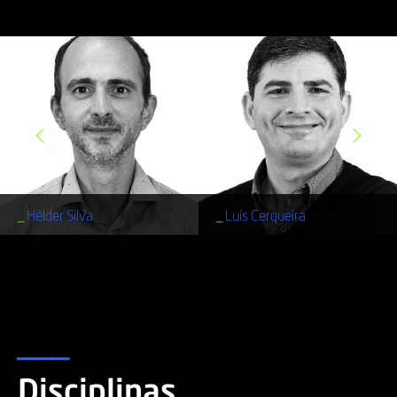
_
Hélder Silva
_
Luís Cerqueira
___
Disciplinas