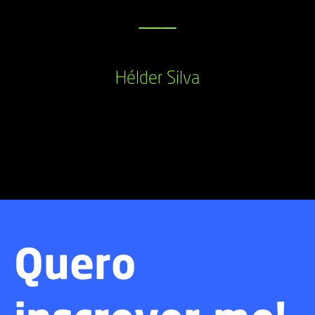
____
Hélder Silva
Quero