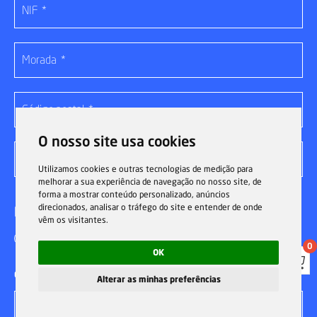
O nosso site usa cookies
Utilizamos cookies e outras tecnologias de medição para
melhorar a sua experiência de navegação no nosso site, de
forma a mostrar conteúdo personalizado, anúncios
direcionados, analisar o tráfego do site e entender de onde
Pertence à Ordem dos Engenheiros? *
vêm os visitantes.
Sim
Não
0
OK
Em caso afirmativo indique o número de membro
Alterar as minhas preferências