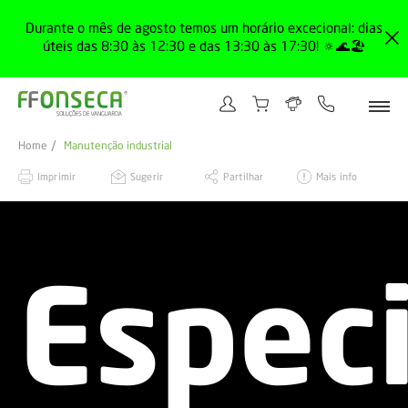
Durante o mês de agosto temos um horário excecional: dias
úteis das 8:30 às 12:30 e das 13:30 às 17:30! 🔅🌊🏖️
Home
Manutenção industrial
Imprimir
Sugerir
Partilhar
Mais info
Especi