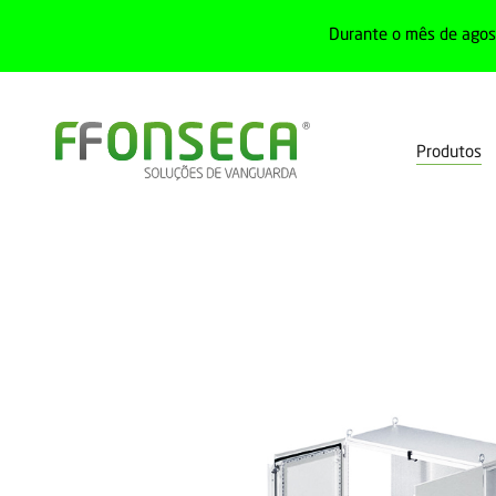
Durante o mês de agost
Produtos
Home
Produtos
Quadro elétrico
Armários e caixas
Armár