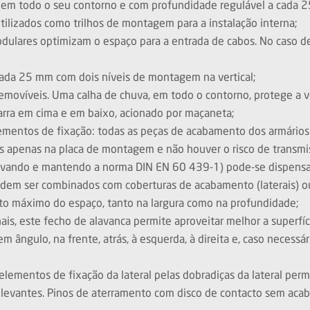
em todo o seu contorno e com profundidade regulável a cada 
utilizados como trilhos de montagem para a instalação interna;
odulares optimizam o espaço para a entrada de cabos. No caso d
cada 25 mm com dois níveis de montagem na vertical;
emovíveis. Uma calha de chuva, em todo o contorno, protege a v
arra em cima e em baixo, acionado por maçaneta;
entos de fixação: todas as peças de acabamento dos armários de
os apenas na placa de montagem e não houver o risco de transmi
vando e mantendo a norma DIN EN 60 439-1) pode-se dispensar a 
podem ser combinados com coberturas de acabamento (laterais) ou 
nto máximo do espaço, tanto na largura como na profundidade;
is, este fecho de alavanca permite aproveitar melhor a superfíci
ângulo, na frente, atrás, à esquerda, à direita e, caso necess
elementos de fixação da lateral pelas dobradiças da lateral permi
elevantes. Pinos de aterramento com disco de contacto sem acab