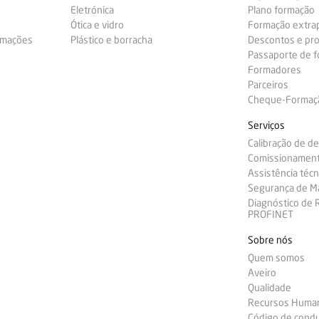
Eletrónica
Plano formação
Ótica e vidro
Formação extra
ormações
Plástico e borracha
Descontos e pr
Passaporte de 
Formadores
Parceiros
Cheque-Formação
Serviços
Calibração de d
Comissionamen
Assistência técn
Segurança de M
Diagnóstico de
PROFINET
Sobre nós
Quem somos
Aveiro
Qualidade
Recursos Huma
Código de condu