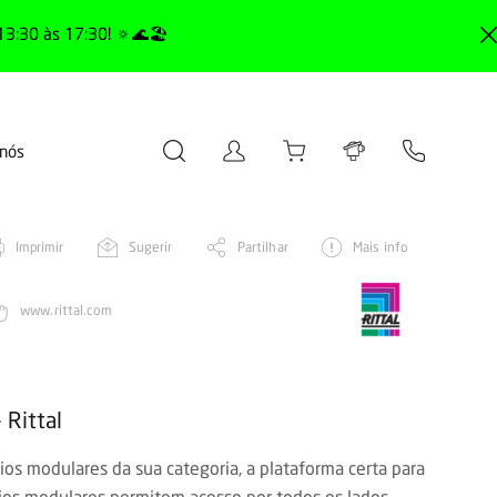
13:30 às 17:30! 🔅🌊🏖️
 nós
Imprimir
Sugerir
Partilhar
Mais info
www.rittal.com
 Rittal
ios modulares da sua categoria, a plataforma certa para
rios modulares permitem acesso por todos os lados.