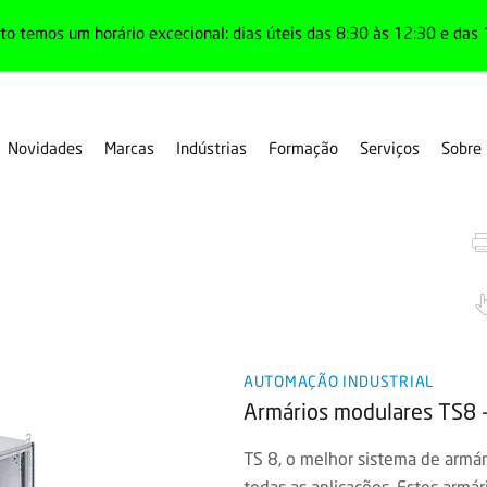
o temos um horário excecional: dias úteis das 8:30 às 12:30 e das 
Novidades
Marcas
Indústrias
Formação
Serviços
Sobre
ios modulares
AUTOMAÇÃO INDUSTRIAL
Armários modulares TS8 -
TS 8, o melhor sistema de armár
todas as aplicações. Estes armá