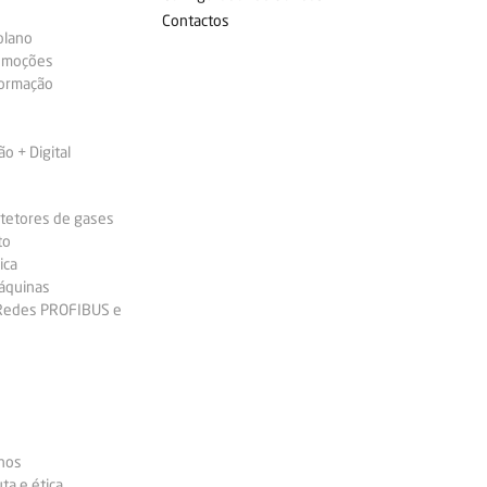
Contactos
plano
omoções
formação
 + Digital
etetores de gases
to
ica
áquinas
 Redes PROFIBUS e
nos
ta e ética