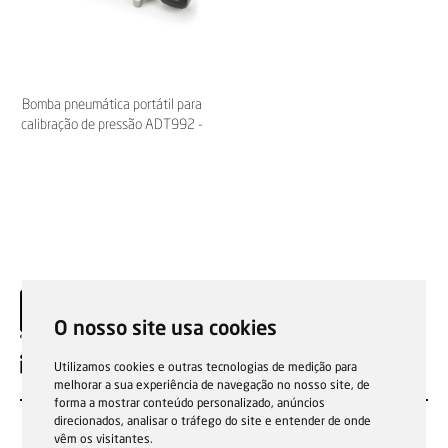
Bomba pneumática portátil para
calibração de pressão ADT992 -
Additel
O nosso site usa cookies
PT
Utilizamos cookies e outras tecnologias de medição para
melhorar a sua experiência de navegação no nosso site, de
forma a mostrar conteúdo personalizado, anúncios
direcionados, analisar o tráfego do site e entender de onde
vêm os visitantes.