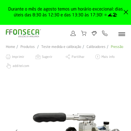
Durante o mês de agosto temos um horário excecional: dias
úteis das 8:30 às 12:30 e das 13:30 às 17:30! 🔅🌊🏖️
Home
Produtos
Teste medida e calibração
Calibradores
Pressão
Imprimir
Sugerir
Partilhar
Mais info
additel.com