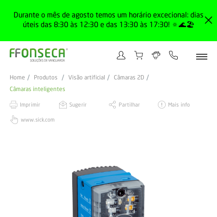
Durante o mês de agosto temos um horário excecional: dias
úteis das 8:30 às 12:30 e das 13:30 às 17:30! 🔅🌊🏖️
Home
Produtos
Visão artificial
Câmaras 2D
Câmaras inteligentes
Imprimir
Sugerir
Partilhar
Mais info
www.sick.com