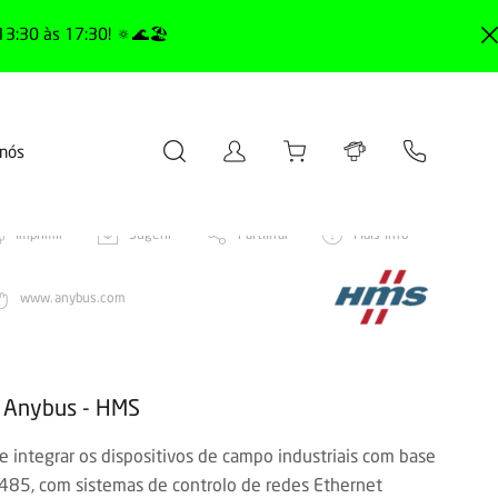
13:30 às 17:30! 🔅🌊🏖️
 nós
Imprimir
Sugerir
Partilhar
Mais info
www.anybus.com
 Anybus - HMS
integrar os dispositivos de campo industriais com base
485, com sistemas de controlo de redes Ethernet