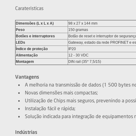
Carateristicas
Dimensões (L x L x A)
98 x 27 x 144 mm
Peso
150 gramas
Botões e interruptores
Botão de reset e interruptor de seguranç
LEDs
Gateway, estado da rede PROFINET e est
Índice de proteção
IP20
Alimentação
12 - 30 VDC
Montagem
DIN rail (35* 7,5/15)
Vantagens
A melhoria na transmissão de dados (1 500 bytes no
Novas dimensões mais compactas;
Utilização de Chips mais seguros, prevenindo a pos
Instalação fácil e rápida;
Solução indicada para integração de equipamentos n
Indústrias