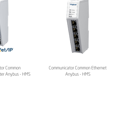
tor Common
Communicator Common Ethernet
ter Anybus - HMS
Anybus - HMS