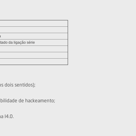
a
ado da ligação série
s dois sentidos);
sibilidade de hackeamento;
a I4.0.