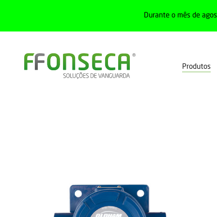
Durante o mês de agost
Produtos
Home
Produtos
Deteção de gases
Detetores de gases
F