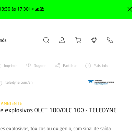
13:30 às 17:30! 🔅🌊🏖️
 nós
Imprimir
Sugerir
Partilhar
Mais info
teledyne.com/en
 AMBIENTE
s e explosivos OLCT 100/OLC 100 - TELEDYNE
es explosivos, tóxicos ou oxigénio, com sinal de saída