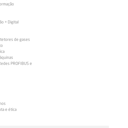
formação
 + Digital
etetores de gases
to
ica
áquinas
 Redes PROFIBUS e
nos
ta e ética