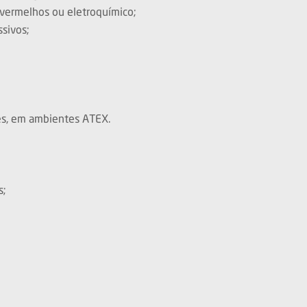
ravermelhos ou eletroquímico;
sivos;
es, em ambientes ATEX.
s;