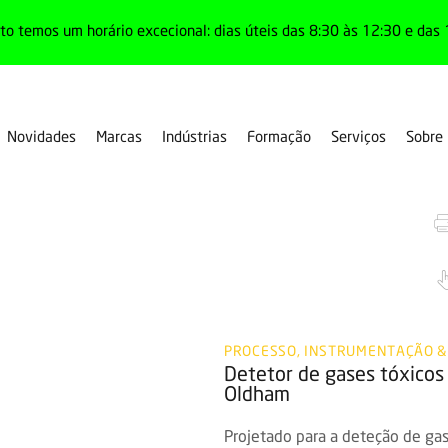
o temos um horário excecional: dias úteis das 8:30 às 12:30 e das 
Novidades
Marcas
Indústrias
Formação
Serviços
Sobre
ixos
PROCESSO, INSTRUMENTAÇÃO &
Detetor de gases tóxico
Oldham
Projetado para a deteção de gas