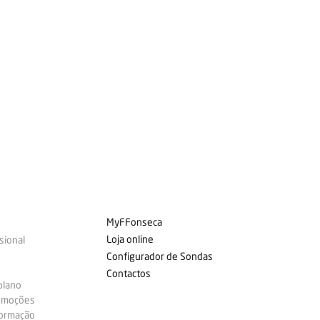
MyFFonseca
Loja online
sional
Configurador de Sondas
Contactos
plano
omoções
formação