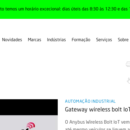
o temos um horário excecional: dias úteis das 8:30 às 12:30 e das 
Novidades
Marcas
Indústrias
Formação
Serviços
Sobre
Sem fios
AUTOMAÇÃO INDUSTRIAL
Gateway wireless bolt I
O Anybus Wireless Bolt IoT vem 
até mesmo veículos se liguem a