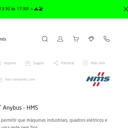
13:30 às 17:30! 🔅🌊🏖️
 nós
Imprimir
Sugerir
Partilhar
Mais info
hms-networks.com
oT Anybus - HMS
permitir que máquinas industriais, quadros elétricos e
 uma rede sem fios.