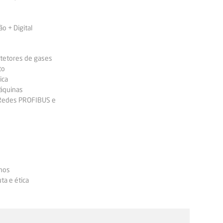
 + Digital
etetores de gases
to
ica
áquinas
 Redes PROFIBUS e
nos
ta e ética