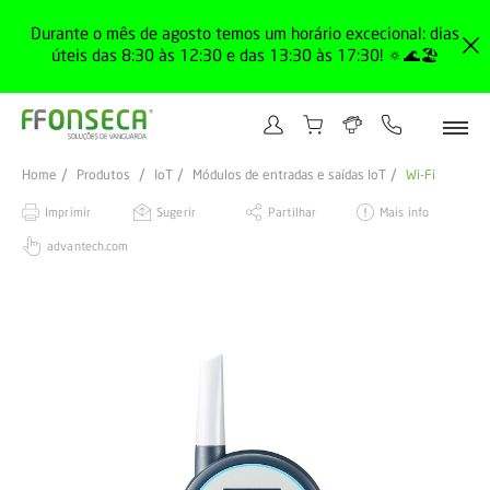
Durante o mês de agosto temos um horário excecional: dias
úteis das 8:30 às 12:30 e das 13:30 às 17:30! 🔅🌊🏖️
Home
Produtos
IoT
Módulos de entradas e saídas IoT
Wi-Fi
Imprimir
Sugerir
Partilhar
Mais info
advantech.com