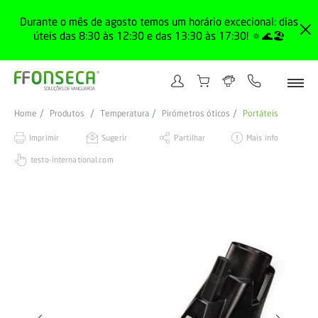
Durante o mês de agosto temos um horário excecional: dias
úteis das 8:30 às 12:30 e das 13:30 às 17:30! 🔅🌊🏖️
Home
Produtos
Temperatura
Pirómetros óticos
Portáteis
Imprimir
Sugerir
Partilhar
Mais info
testo-international.com