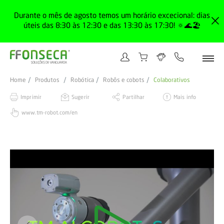
Durante o mês de agosto temos um horário excecional: dias
úteis das 8:30 às 12:30 e das 13:30 às 17:30! 🔅🌊🏖️
Home
Produtos
Robótica
Robôs e cobots
Colaborativos
Imprimir
Sugerir
Partilhar
Mais info
www.tm-robot.com/en