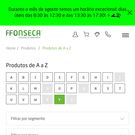
Durante o mês de agosto temos um horário excecional: dias
úteis das 8:30 às 12:30 e das 13:30 às 17:30! 🔅🌊🏖️
Home
Produtos
Produtos de A a Z
Produtos de A a Z
A
B
C
D
E
F
G
H
I
J
K
L
M
N
O
P
Q
R
S
T
U
V
W
X
Y
Z