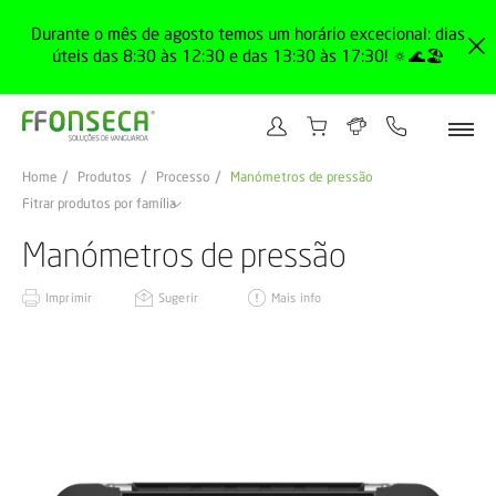
Durante o mês de agosto temos um horário excecional: dias
úteis das 8:30 às 12:30 e das 13:30 às 17:30! 🔅🌊🏖️
Home
Produtos
Processo
Manómetros de pressão
Fitrar produtos por família
Manómetros de pressão
Imprimir
Sugerir
Mais info