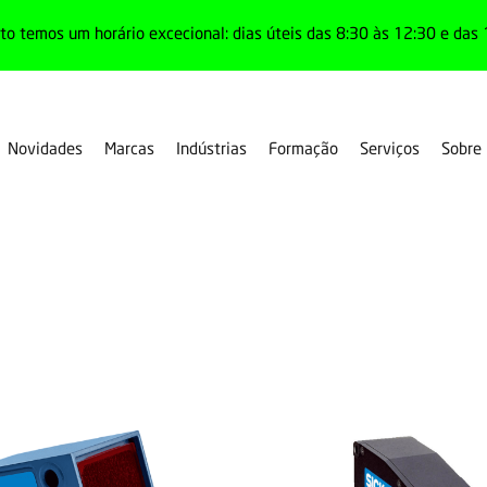
o temos um horário excecional: dias úteis das 8:30 às 12:30 e das 
Novidades
Marcas
Indústrias
Formação
Serviços
Sobre
s
Curto alcance