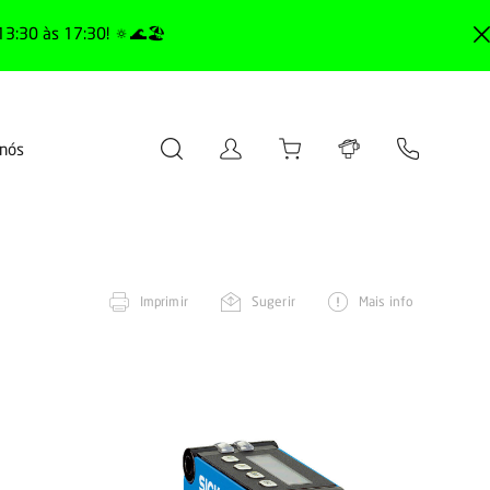
13:30 às 17:30! 🔅🌊🏖️
 nós
Imprimir
Sugerir
Mais info