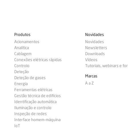
Produtos
Novidades
Acionamentos
Novidades
Analítica
Newsletters
Cablagem
Downloads
Conexões elétricas rápidas
Vídeos
Controlo
Tutoriais, webinars e f
Deteção
Marcas
Deteção de gases
A a Z
Energia
Ferramentas elétricas
Gestão técnica de edifícios
Identificação automática
Iluminação e controlo
Inspeção de redes
Interface homem-máquina
IoT