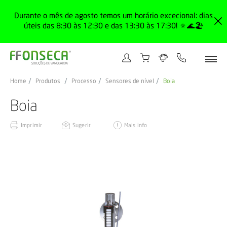
Durante o mês de agosto temos um horário excecional: dias
úteis das 8:30 às 12:30 e das 13:30 às 17:30! 🔅🌊🏖️
Home
Produtos
Processo
Sensores de nível
Boia
Boia
Imprimir
Sugerir
Mais info