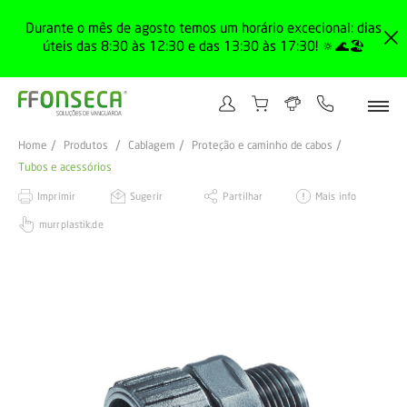
Durante o mês de agosto temos um horário excecional: dias
úteis das 8:30 às 12:30 e das 13:30 às 17:30! 🔅🌊🏖️
Home
Produtos
Cablagem
Proteção e caminho de cabos
Tubos e acessórios
Imprimir
Sugerir
Partilhar
Mais info
murrplastik.de