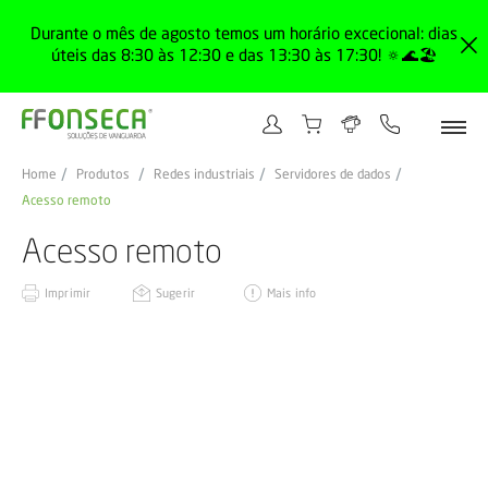
Durante o mês de agosto temos um horário excecional: dias
úteis das 8:30 às 12:30 e das 13:30 às 17:30! 🔅🌊🏖️
Home
Produtos
Redes industriais
Servidores de dados
Acesso remoto
Acesso remoto
Imprimir
Sugerir
Mais info