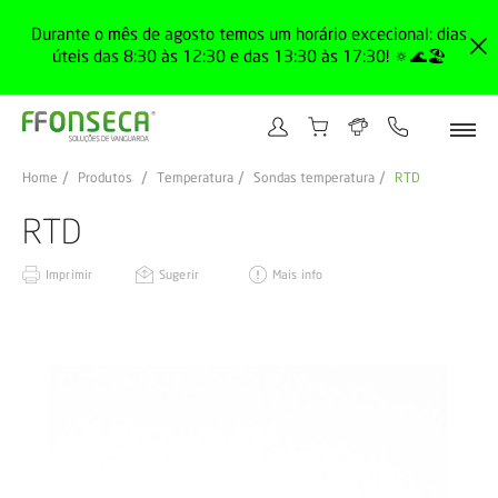
Durante o mês de agosto temos um horário excecional: dias
úteis das 8:30 às 12:30 e das 13:30 às 17:30! 🔅🌊🏖️
Home
Produtos
Temperatura
Sondas temperatura
RTD
RTD
Imprimir
Sugerir
Mais info