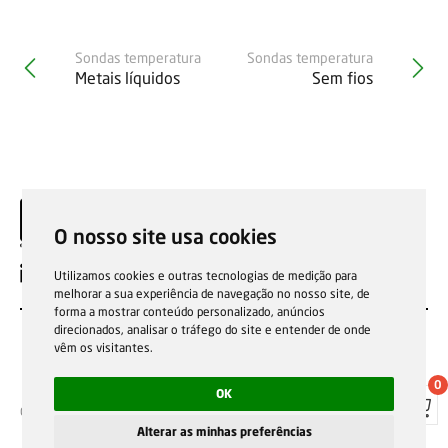
Sondas temperatura
Sondas temperatura
Metais líquidos
Sem fios
O nosso site usa cookies
PT
Utilizamos cookies e outras tecnologias de medição para
melhorar a sua experiência de navegação no nosso site, de
forma a mostrar conteúdo personalizado, anúncios
direcionados, analisar o tráfego do site e entender de onde
vêm os visitantes.
0
OK
Condições gerais de venda
Garantias, reparações e devoluções
Política de Cookies
Política de privacidade
Canal de denúncia
Alterar as minhas preferências