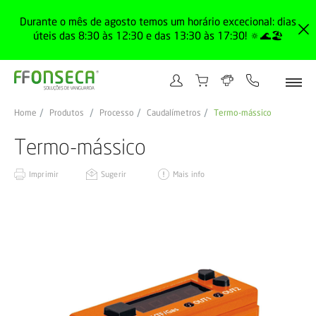
Durante o mês de agosto temos um horário excecional: dias
úteis das 8:30 às 12:30 e das 13:30 às 17:30! 🔅🌊🏖️
Home
Produtos
Processo
Caudalímetros
Termo-mássico
Termo-mássico
Imprimir
Sugerir
Mais info