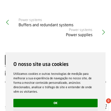
Power systems
Buffers and redundant systems
Power systems
Power supplies
O nosso site usa cookies
EN
Utilizamos cookies e outras tecnologias de medição para
melhorar a sua experiência de navegação no nosso site, de
forma a mostrar conteúdo personalizado, anúncios
direcionados, analisar o tráfego do site e entender de onde
vêm os visitantes.
0
OK
Sale general conditions
Garantias, reparações e devoluções