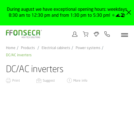
During august we have exceptional opening hours: weekdays
8:30 am to 12:30 pm and from 1:30 pm to 5:30 pm! 🔅🌊🏖️
Home
Products
Electrical cabinets
Power systems
DC/AC inverters
DC/AC inverters
Print
Suggest
More info