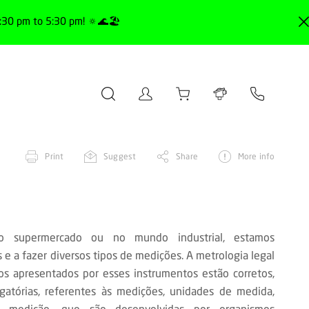
30 pm to 5:30 pm! 🔅🌊🏖️
Print
Suggest
Share
More info
ao supermercado ou no mundo industrial, estamos
e a fazer diversos tipos de medições. A metrologia legal
os apresentados por esses instrumentos estão corretos,
igatórias, referentes às medições, unidades de medida,
 medição, que são desenvolvidas por organismos