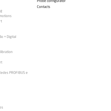
Probe configurator
Contacts
ng
omotions
rt
 + Digital
libration
rt
 Redes PROFIBUS e
es