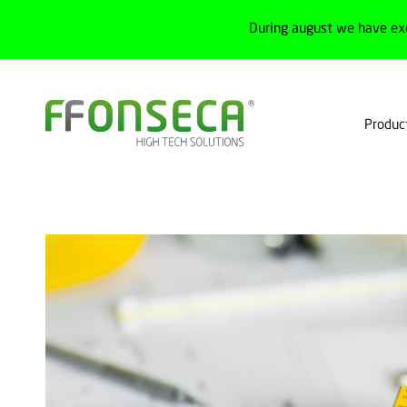
During august we have ex
Produc
Home
Training
Training plan