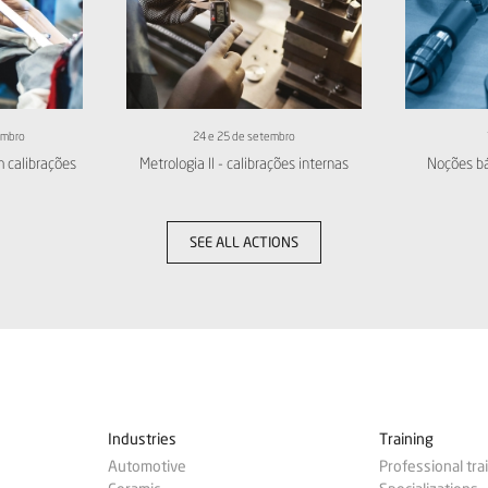
embro
24 e 25 de setembro
m calibrações
Metrologia II - calibrações internas
Noções bá
SEE ALL ACTIONS
Industries
Training
Automotive
Professional tra