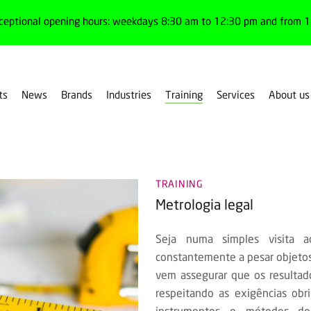
ceptional opening hours: weekdays 8:30 am to 12:30 pm and from 1:
Training
ts
News
Brands
Industries
Services
About us
TRAINING
Metrologia legal
Seja numa simples visita 
constantemente a pesar objetos 
vem assegurar que os resultad
respeitando as exigências obr
instrumentos e métodos de