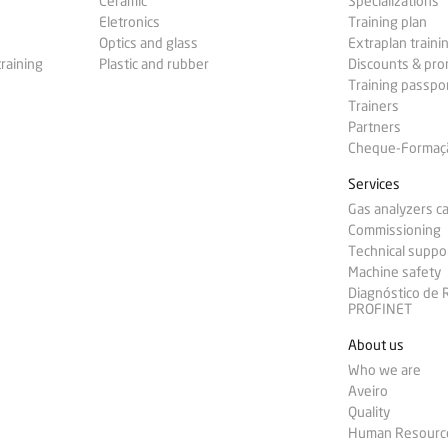
Ceramic
Specializations
Eletronics
Training plan
Optics and glass
Extraplan traini
training
Plastic and rubber
Discounts & pr
Training passpo
Trainers
Partners
Cheque-Formação
Services
Gas analyzers ca
Commissioning
Technical suppo
Machine safety
Diagnóstico de
PROFINET
About us
Who we are
Aveiro
Quality
Human Resourc