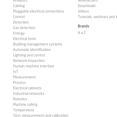
Analytics
Newsletters
Cabling
Downloads
Pluggable electrical connections
Videos
Control
Tutorials, webinars and 
Detection
Brands
Gas detection
A a Z
Energy
Electrical tools
Building management systems
Automatic identification
Lighting and control
Network inspection
Human-machine interface
IoT
Measurement
Process
Electrical cabinets
Industrial networks
Robotics
Machine safety
Temperature
Test, measurement and calibration