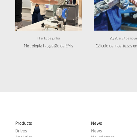
11 e 12 de junho
25, 26 e 27 de nov
Metrologia I - gestão de EM's
Cálculo de incertezas e
Products
News
Drives
News