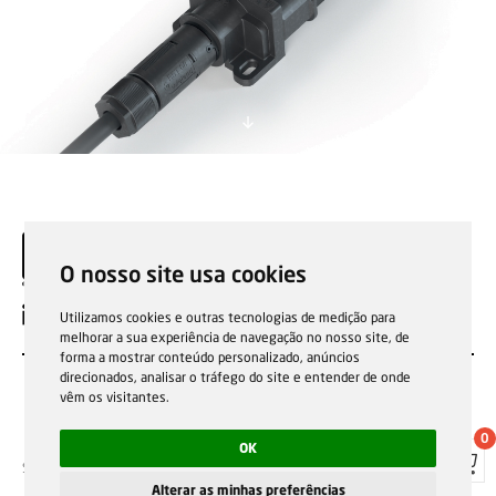
O nosso site usa cookies
EN
Utilizamos cookies e outras tecnologias de medição para
melhorar a sua experiência de navegação no nosso site, de
forma a mostrar conteúdo personalizado, anúncios
direcionados, analisar o tráfego do site e entender de onde
vêm os visitantes.
0
OK
Sale general conditions
Garantias, reparações e devoluções
Política de Cookies
Privacy Policy
Reporting channel
Alterar as minhas preferências