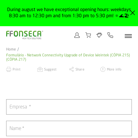
During august we have exceptional opening hours: weekdays
8:30 am to 12:30 pm and from 1:30 pm to 5:30 pm! 🔅🌊🏖️
Home
Formulário - Network Connectivity Upgrade of Device Weintek (CÓPIA 215)
(CÓPIA 217)
Print
Suggest
Share
More info