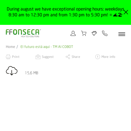
During august we have exceptional opening hours: weekdays
8:30 am to 12:30 pm and from 1:30 pm to 5:30 pm! 🔅🌊🏖️
Home
El futuro está aqui - TM AI COBOT
Print
Suggest
Share
More info
15,6 MB