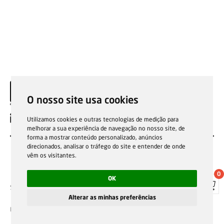
O nosso site usa cookies
EN
Utilizamos cookies e outras tecnologias de medição para
melhorar a sua experiência de navegação no nosso site, de
forma a mostrar conteúdo personalizado, anúncios
direcionados, analisar o tráfego do site e entender de onde
vêm os visitantes.
0
OK
Sale general conditions
Garantias, reparações e devoluções
Política de Cookies
Privacy Policy
Reporting channel
Alterar as minhas preferências
F.Fonseca © All rights reserved.