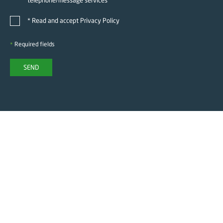
telephone/message services
*
Read and accept
Privacy Policy
Required fields
*
SEND