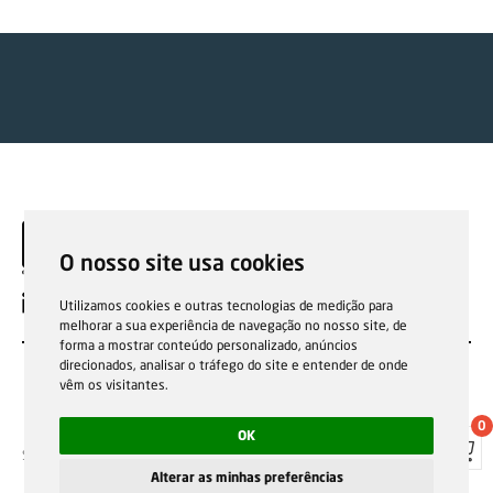
O nosso site usa cookies
EN
Utilizamos cookies e outras tecnologias de medição para
melhorar a sua experiência de navegação no nosso site, de
forma a mostrar conteúdo personalizado, anúncios
direcionados, analisar o tráfego do site e entender de onde
vêm os visitantes.
0
OK
Sale general conditions
Garantias, reparações e devoluções
Política de Cookies
Privacy Policy
Reporting channel
Alterar as minhas preferências