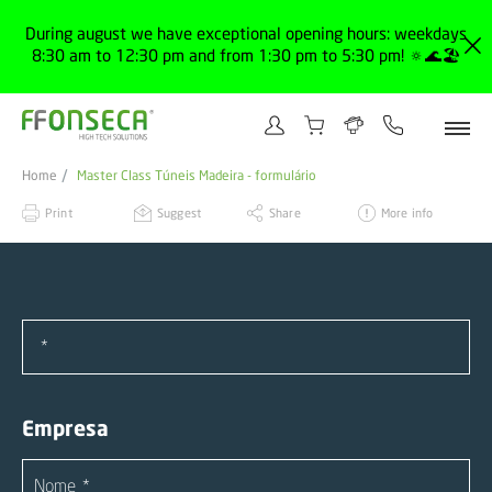
During august we have exceptional opening hours: weekdays
8:30 am to 12:30 pm and from 1:30 pm to 5:30 pm! 🔅🌊🏖️
Home
Master Class Túneis Madeira - formulário
Print
Suggest
Share
More info
Empresa