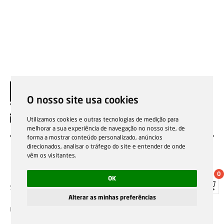
O nosso site usa cookies
EN
Utilizamos cookies e outras tecnologias de medição para
melhorar a sua experiência de navegação no nosso site, de
forma a mostrar conteúdo personalizado, anúncios
direcionados, analisar o tráfego do site e entender de onde
vêm os visitantes.
0
OK
Sale general conditions
Garantias, reparações e devoluções
Política de Cookies
Privacy Policy
Reporting channel
Alterar as minhas preferências
F.Fonseca © All rights reserved.