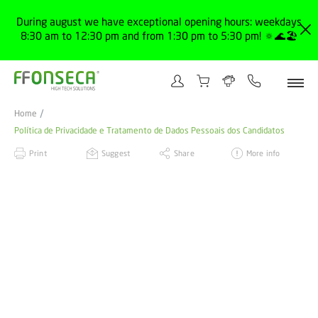
During august we have exceptional opening hours: weekdays
8:30 am to 12:30 pm and from 1:30 pm to 5:30 pm! 🔅🌊🏖️
Home
Política de Privacidade e Tratamento de Dados Pessoais dos Candidatos
Print
Suggest
Share
More info