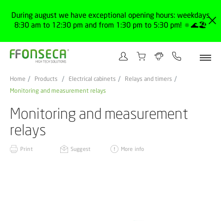
During august we have exceptional opening hours: weekdays
8:30 am to 12:30 pm and from 1:30 pm to 5:30 pm! 🔅🌊🏖️
Home
Products
Electrical cabinets
Relays and timers
Monitoring and measurement relays
Monitoring and measurement
relays
Print
Suggest
More info