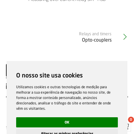
Relays and timers
Opto-couplers
O nosso site usa cookies
EN
Utilizamos cookies e outras tecnologias de medição para
melhorar a sua experiência de navegação no nosso site, de
forma a mostrar conteúdo personalizado, anúncios
direcionados, analisar o tráfego do site e entender de onde
vêm os visitantes.
0
OK
Sale general conditions
Garantias, reparações e devoluções
Política de Cookies
Privacy Policy
Reporting channel
Alterar as minhas preferências