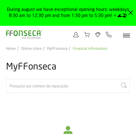
During august we have exceptional opening hours: weekdays
8:30 am to 12:30 pm and from 1:30 pm to 5:30 pm! 🔅🌊🏖️
Home
Online store
MyFFonseca
Financial information
MyFFonseca