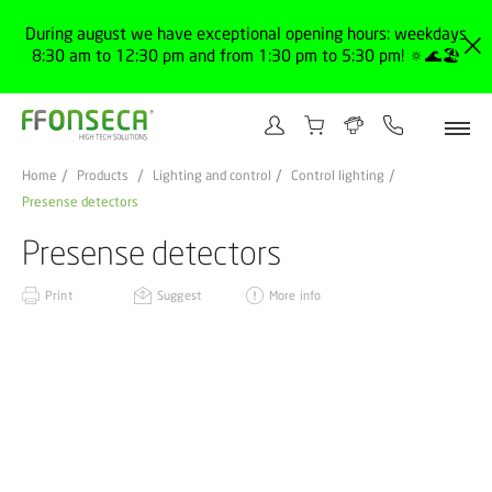
During august we have exceptional opening hours: weekdays
8:30 am to 12:30 pm and from 1:30 pm to 5:30 pm! 🔅🌊🏖️
Home
Products
Lighting and control
Control lighting
Presense detectors
Presense detectors
Print
Suggest
More info